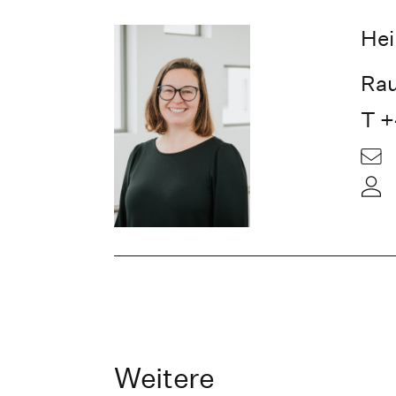
Hei
Rau
T +
Weitere