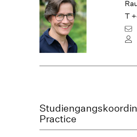
Ra
T +
Studiengangskoordin
Practice