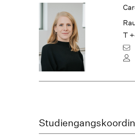
Car
Rau
T +
Studiengangskoordina