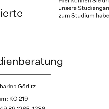
Hier können Sie uns
unsere Studiengän
ierte
zum Studium habe
dienberatung
harina Görlitz
m: KO 219
49 89 1265-1286