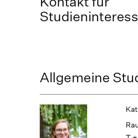
Kontakt für
Studieninteress
Allgemeine Stu
Kat
Rau
T +