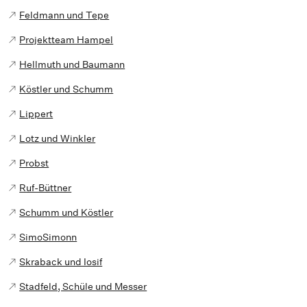
Feldmann und Tepe
Projektteam Hampel
Hellmuth und Baumann
Köstler und Schumm
Lippert
Lotz und Winkler
Probst
Ruf-Büttner
Schumm und Köstler
SimoSimonn
Skraback und Iosif
Stadfeld, Schüle und Messer