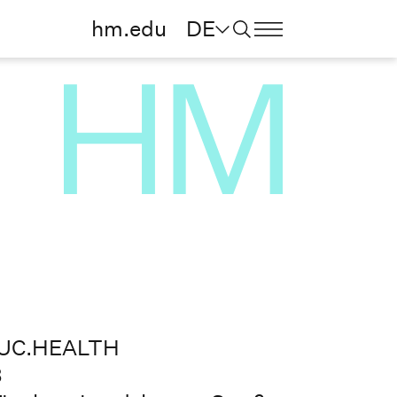
hm.edu
DE
MUC.HEALTH
3