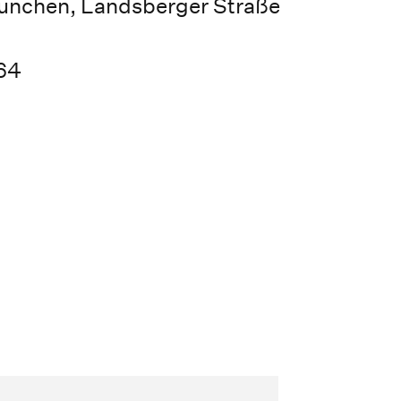
ünchen, Landsberger Straße
64
g