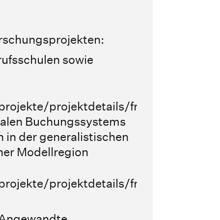
orschungsprojekten:
rufsschulen sowie
rojekte/projektdetails/fraunhofer/cann
italen Buchungssystems
in der generalistischen
ner Modellregion
rojekte/projektdetails/fraunhofer/buch
g Angewandte