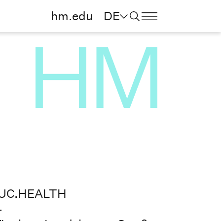
hm.edu
DE
MUC.HEALTH
4