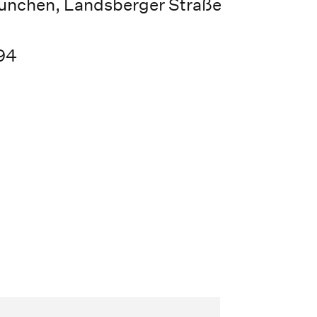
ünchen, Landsberger Straße
94
g